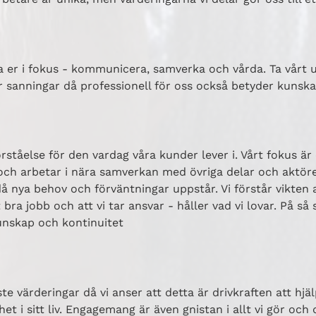
tta er i fokus - kommunicera, samverka och vårda. Ta vårt 
ör sanningar då professionell för oss också betyder kunsk
;
rståelse för den vardag våra kunder lever i. Vårt fokus är
och arbetar i nära samverkan med övriga delar och aktör
då nya behov och förväntningar uppstår. Vi förstår vikten
 bra jobb och att vi tar ansvar - håller vad vi lovar. På så 
kunskap och kontinuitet
e värderingar då vi anser att detta är drivkraften att hjä
et i sitt liv. Engagemang är även gnistan i allt vi gör och 