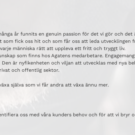
nga år funnits en genuin passion för det vi gör och det ä
t som fick oss hit och som får oss att leda utvecklingen
varje människa rätt att uppleva ett fritt och tryggt liv.
unskap som finns hos Agatens medarbetare. Engagemange
 Den är nyfikenheten och viljan att utvecklas med nya be
rivat och offentlig sektor.
 växa själva som vi får andra att växa ännu mer.
entifiera oss med våra kunders behov och för att vi bryr os