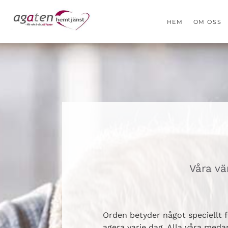
HEM
OM OSS
Våra vä
Orden betyder något speciellt f
agera varje dag. Alla våra medar