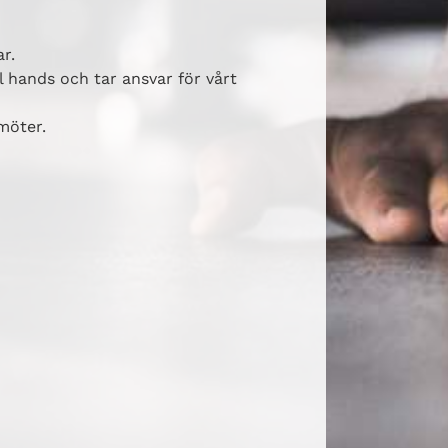
r.
l hands och tar ansvar för vårt
möter.