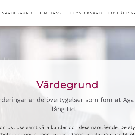
VÄRDEGRUND
HEMTJÄNST
HEMSJUKVÅRD
HUSHÅLLSN
Värdegrund
rderingar är de övertygelser som format Ag
lång tid.
ör just oss samt våra kunder och dess närstående. De styr
betare är unika, men värderingarna vi delar gör oss till e